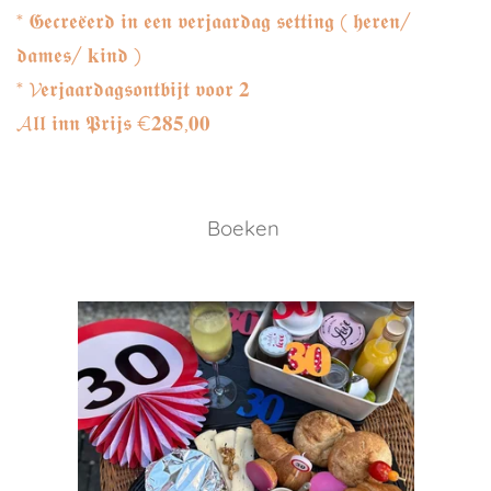
* 𝕲𝖊𝖈𝖗𝖊𝖊̈𝖊𝖗𝖉 𝖎𝖓 𝖊𝖊𝖓 𝖛𝖊𝖗𝖏𝖆𝖆𝖗𝖉𝖆𝖌 𝖘𝖊𝖙𝖙𝖎𝖓𝖌 ( 𝖍𝖊𝖗𝖊𝖓/
𝖉𝖆𝖒𝖊𝖘/ 𝐤𝖎𝖓𝖉 )
* 𝓥𝖊𝖗𝖏𝖆𝖆𝖗𝖉𝖆𝖌𝖘𝖔𝖓𝖙𝖇𝖎𝖏𝖙 𝖛𝖔𝖔𝖗 𝟐
𝓐𝖑𝖑 𝖎𝖓𝖓 𝕻𝖗𝖎𝖏𝖘 €𝟐𝟖𝟓,𝟎𝟎
Boeken