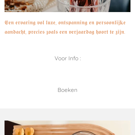
𝕰𝖊𝖓 𝖊𝖗𝖛𝖆𝖗𝖎𝖓𝖌 𝖛𝖔𝖑 𝖑𝖚𝖝𝖊, 𝖔𝖓𝖙𝖘𝖕𝖆𝖓𝖓𝖎𝖓𝖌 𝖊𝖓 𝖕𝖊𝖗𝖘𝖔𝖔𝖓𝖑𝖎𝖏𝐤𝖊
𝖆𝖆𝖓𝖉𝖆𝖈𝖍𝖙, 𝖕𝖗𝖊𝖈𝖎𝖊𝖘 𝖟𝖔𝖆𝖑𝖘 𝖊𝖊𝖓 𝖛𝖊𝖗𝖏𝖆𝖆𝖗𝖉𝖆𝖌 𝖍𝖔𝖔𝖗𝖙 𝖙𝖊 𝖟𝖎𝖏𝖓.
Voor Info :
Boeken