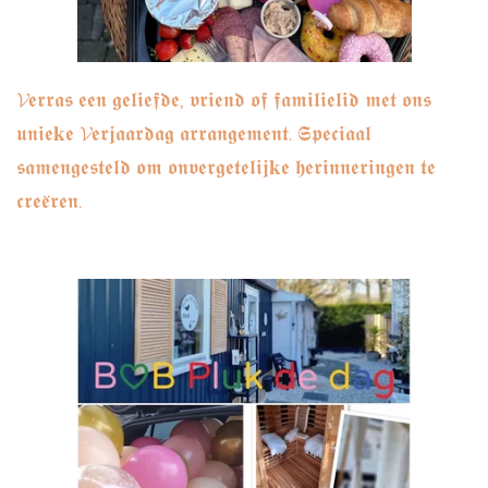
𝓥𝖊𝖗𝖗𝖆𝖘 𝖊𝖊𝖓 𝖌𝖊𝖑𝖎𝖊𝖋𝖉𝖊, 𝖛𝖗𝖎𝖊𝖓𝖉 𝖔𝖋 𝖋𝖆𝖒𝖎𝖑𝖎𝖊𝖑𝖎𝖉 𝖒𝖊𝖙 𝖔𝖓𝖘
𝖚𝖓𝖎𝖊𝐤𝖊 𝓥𝖊𝖗𝖏𝖆𝖆𝖗𝖉𝖆𝖌 𝖆𝖗𝖗𝖆𝖓𝖌𝖊𝖒𝖊𝖓𝖙. 𝕾𝖕𝖊𝖈𝖎𝖆𝖆𝖑
𝖘𝖆𝖒𝖊𝖓𝖌𝖊𝖘𝖙𝖊𝖑𝖉 𝖔𝖒 𝖔𝖓𝖛𝖊𝖗𝖌𝖊𝖙𝖊𝖑𝖎𝖏𝐤𝖊 𝖍𝖊𝖗𝖎𝖓𝖓𝖊𝖗𝖎𝖓𝖌𝖊𝖓 𝖙𝖊
𝖈𝖗𝖊𝖊̈𝖗𝖊𝖓.