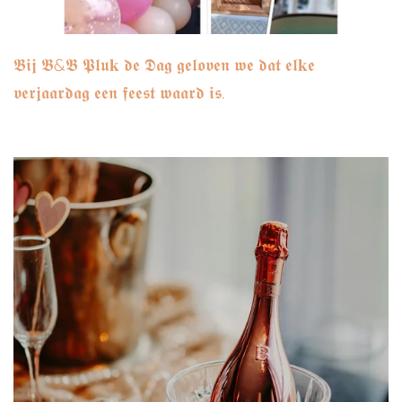
𝕭𝖎𝖏 𝕭&𝕭 𝕻𝖑𝖚𝐤 𝖉𝖊 𝕯𝖆𝖌 𝖌𝖊𝖑𝖔𝖛𝖊𝖓 𝖜𝖊 𝖉𝖆𝖙 𝖊𝖑𝐤𝖊
𝖛𝖊𝖗𝖏𝖆𝖆𝖗𝖉𝖆𝖌 𝖊𝖊𝖓 𝖋𝖊𝖊𝖘𝖙 𝖜𝖆𝖆𝖗𝖉 𝖎𝖘.