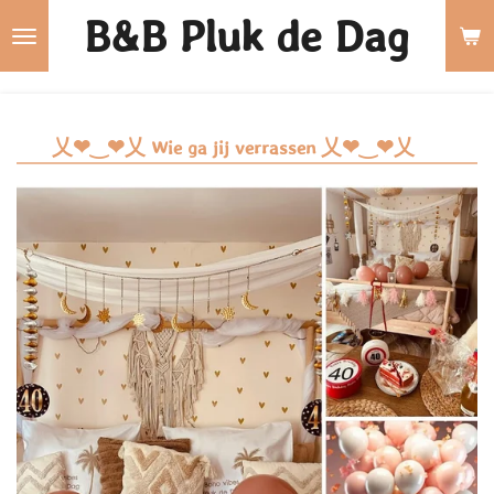
B&B Pluk de
Dag
Ga
direct
naar
de
乂❤‿❤乂 Wie ga jij verrassen 乂❤‿❤乂
hoofdinhoud