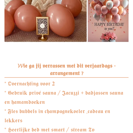
𝓦𝖎𝖊 𝖌𝖆 𝖏𝖎𝖏 𝖛𝖊𝖗𝖗𝖆𝖘𝖘𝖊𝖓 𝖒𝖊𝖙 𝖉𝖎𝖙 𝖛𝖊𝖗𝖏𝖆𝖆𝖗𝖉𝖆𝖌𝖘 -
𝖆𝖗𝖗𝖆𝖓𝖌𝖊𝖒𝖊𝖓𝖙 ?
* 𝕺𝖛𝖊𝖗𝖓𝖆𝖈𝖍𝖙𝖎𝖓𝖌 𝖛𝖔𝖔𝖗 𝟐
* 𝕲𝖊𝖇𝖗𝖚𝖎𝐤 𝖕𝖗𝖎𝖛𝖊́ 𝖘𝖆𝖚𝖓𝖆 / 𝕵𝖆𝖈𝖚𝖟𝖟𝖎 + 𝖇𝖆𝖉𝖏𝖆𝖘𝖘𝖊𝖓 𝖘𝖆𝖚𝖓𝖆
𝖊𝖓 𝖍𝖆𝖒𝖆𝖒𝖉𝖔𝖊𝐤𝖊𝖓
* 𝕱𝖑𝖊𝖘 𝖇𝖚𝖇𝖇𝖊𝖑𝖘 𝖎𝖓 𝖈𝖍𝖆𝖒𝖕𝖆𝖌𝖓𝖊𝐤𝖔𝖊𝖑𝖊𝖗 ,𝖈𝖆𝖉𝖊𝖆𝖚 𝖊𝖓
𝖑𝖊𝐤𝐤𝖊𝖗𝖘
* 𝕳𝖊𝖊𝖗𝖑𝖎𝖏𝐤𝖊 𝖇𝖊𝖉 𝖒𝖊𝖙 𝖘𝖒𝖆𝖗𝖙 / 𝖘𝖙𝖗𝖊𝖆𝖒 𝕿𝖛