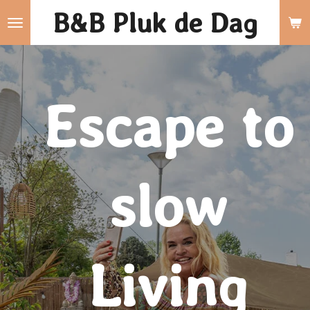
B&B Pluk de
Dag
Ga
direct
naar
de
Escape to
hoofdinhoud
slow
Living